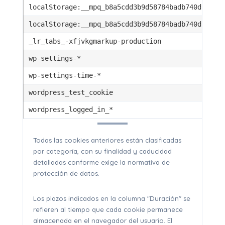
localStorage:__mpq_b8a5cdd3b9d58784badb740dbe611
localStorage:__mpq_b8a5cdd3b9d58784badb740dbe611
_lr_tabs_-xfjvkgmarkup-production
wp-settings-*
wp-settings-time-*
wordpress_test_cookie
wordpress_logged_in_*
Todas las cookies anteriores están clasificadas
por categoría, con su finalidad y caducidad
detalladas conforme exige la normativa de
protección de datos.
Los plazos indicados en la columna "Duración" se
refieren al tiempo que cada cookie permanece
almacenada en el navegador del usuario. El