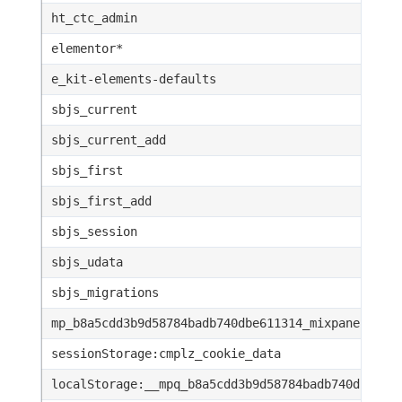
ht_ctc_admin
elementor*
e_kit-elements-defaults
sbjs_current
sbjs_current_add
sbjs_first
sbjs_first_add
sbjs_session
sbjs_udata
sbjs_migrations
mp_b8a5cdd3b9d58784badb740dbe611314_mixpanel
sessionStorage:cmplz_cookie_data
localStorage:__mpq_b8a5cdd3b9d58784badb740dbe611