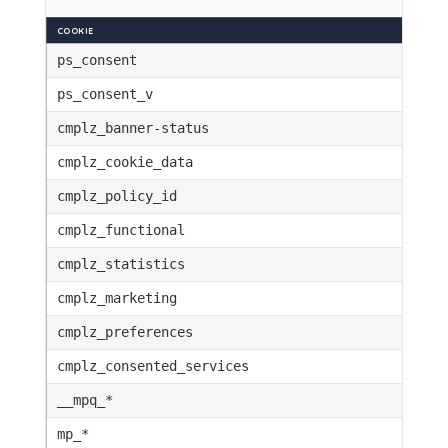
COOKIE
ps_consent
ps_consent_v
cmplz_banner-status
cmplz_cookie_data
cmplz_policy_id
cmplz_functional
cmplz_statistics
cmplz_marketing
cmplz_preferences
cmplz_consented_services
__mpq_*
mp_*