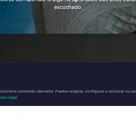
escuchado.
 musculoesqueléticas. He
i enfoque está en
una atención real,
 mostrarte contenido relevante. Puedes aceptar, configurar o rechazar su u
viso legal