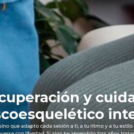
cuperación y cuid
coesquelético inte
 sino que adapto cada sesión a ti, a tu ritmo y a tu esti
verse con libertad. Si algo he aprendido tras años trat